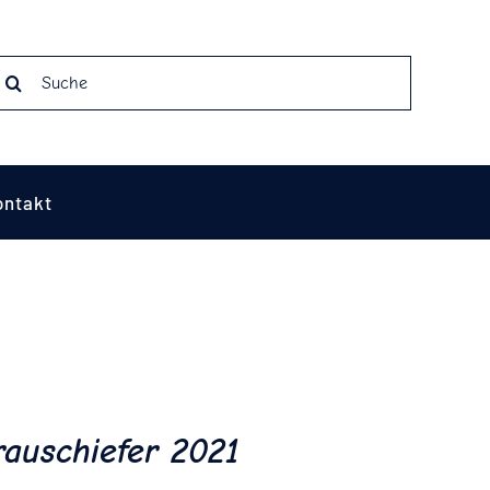
earch
r:
ontakt
rauschiefer 2021