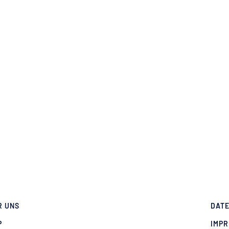
R UNS
DAT
P
IMP