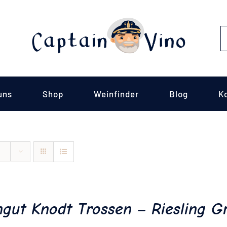
S
fo
uns
Shop
Weinfinder
Blog
K
gut Knodt Trossen – Riesling G