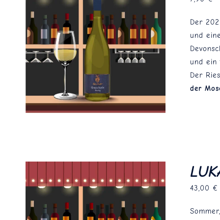
Der 202
und ein
Devonsch
und ein 
Der Rie
der Mose
LUK
43,00
€
Sommer,