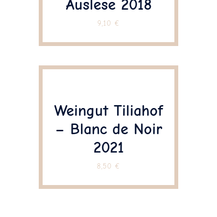
Auslese 2018
9,10
€
Weingut Tiliahof
– Blanc de Noir
2021
8,50
€