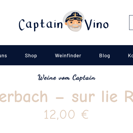
S
fo
uns
Shop
Weinfinder
Blog
K
Weine vom Captain
rbach – sur lie R
12,00
€