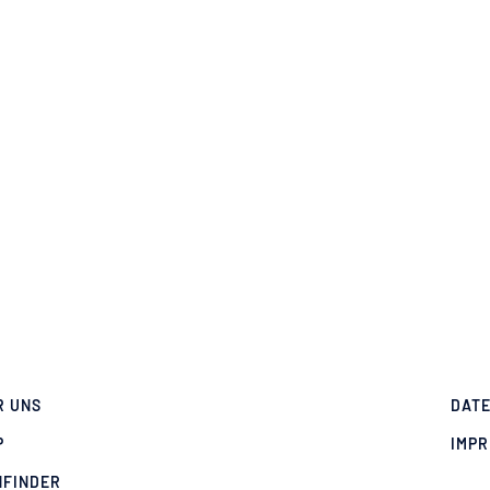
R UNS
DAT
P
IMP
NFINDER