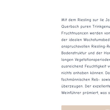
Mit dem Riesling sur lie 
Querbach puren Trinkgenus
Fruchtnuancen werden von
der idealen Wachstumsbedi
anspruchsvollen Riesling-
Bodenstruktur und der Han
langen Vegetationsperioden
ausreichend Feuchtigkeit 
nichts anhaben können. Da
fachmännischen Reb- sowie 
überzeugen. Der exzellen
Weinführer prämiert, was se