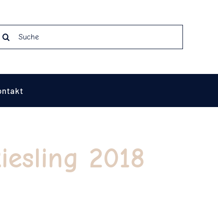
earch
r:
ontakt
iesling 2018