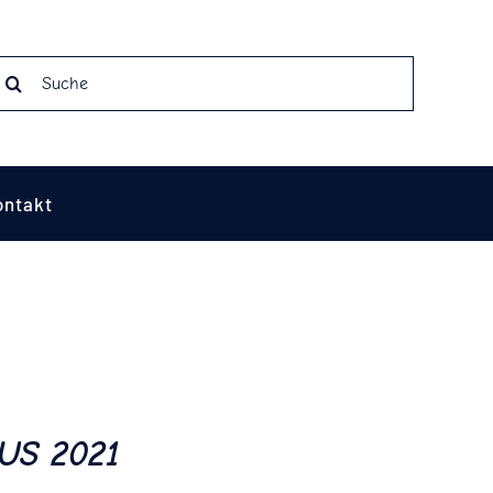
earch
r:
ontakt
US 2021