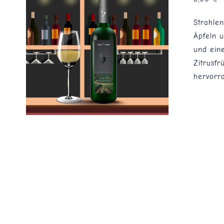
Strahlen
Äpfeln 
und ein
Zitrusfr
hervorra
Flaschenpost!