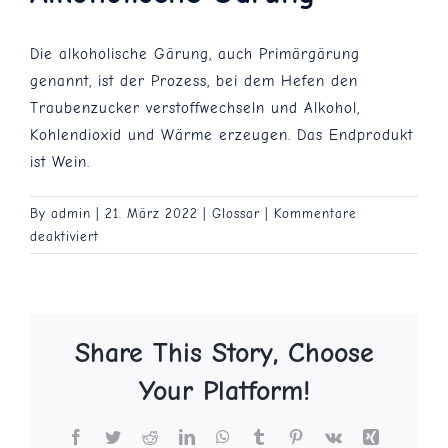
Blog
Die alkoholische Gärung, auch Primärgärung
genannt, ist der Prozess, bei dem Hefen den
Traubenzucker verstoffwechseln und Alkohol,
Kontakt
Kohlendioxid und Wärme erzeugen. Das Endprodukt
ist Wein.
By
admin
|
21. März 2022
|
Glossar
|
Kommentare
für
deaktiviert
Alkoholische
Gärung
Share This Story, Choose
Your Platform!
Facebook
Twitter
Reddit
LinkedIn
WhatsApp
Tumblr
Pinterest
Vk
Xing