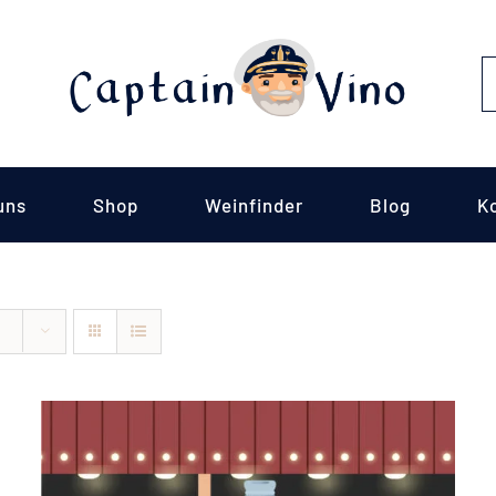
S
fo
uns
Shop
Weinfinder
Blog
K