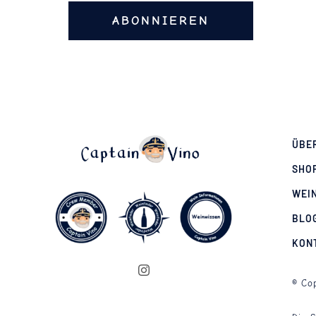
ABONNIEREN
ÜBE
SHO
WEI
BLO
KON
© Cop