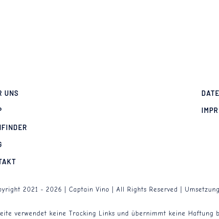
R UNS
DAT
P
IMP
NFINDER
G
TAKT
yright 2021 - 2026 | Captain Vino | All Rights Reserved | Umsetzun
Seite verwendet keine Tracking Links und übernimmt keine Haftung 