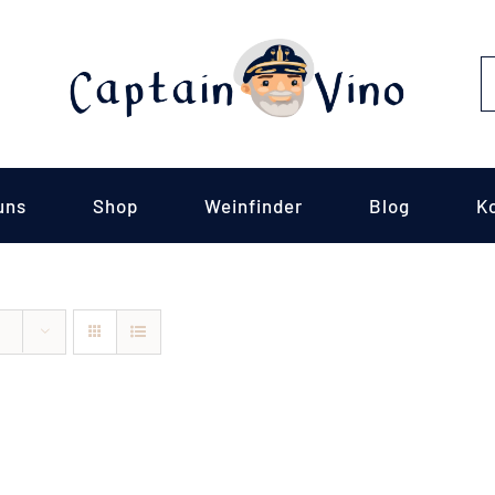
S
fo
uns
Shop
Weinfinder
Blog
K