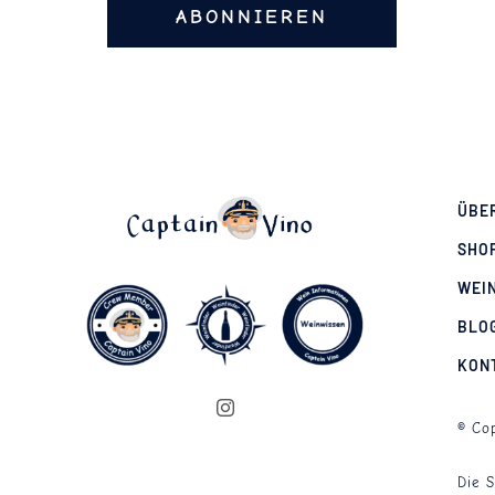
ABONNIEREN
ÜBE
SHO
WEI
BLO
KON
© Cop
Die 