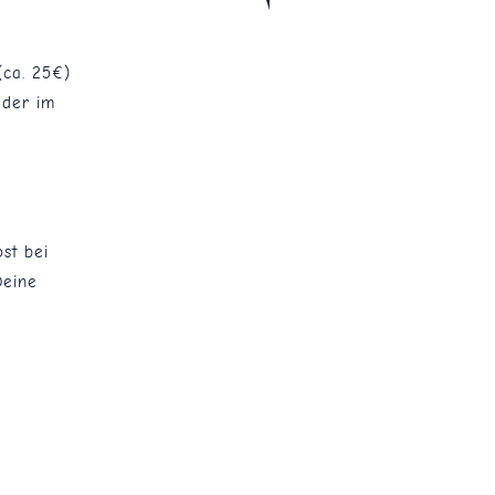
(ca. 25€)
eder im
st bei
Deine