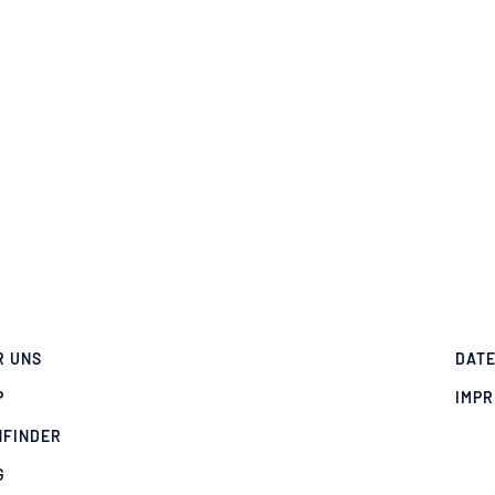
R UNS
DAT
P
IMP
NFINDER
G