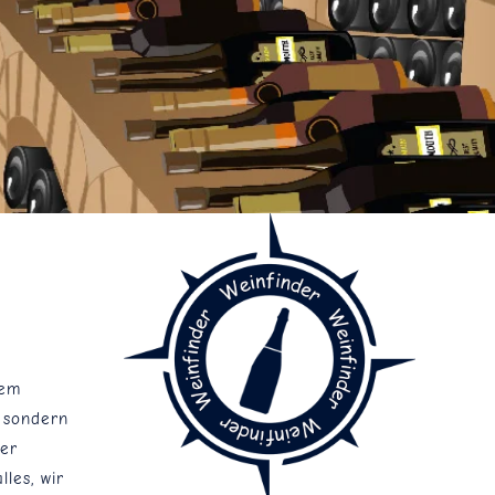
nem
, sondern
ner
les, wir