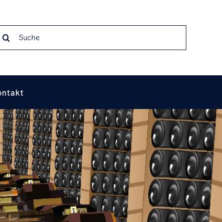
earch
r:
ontakt