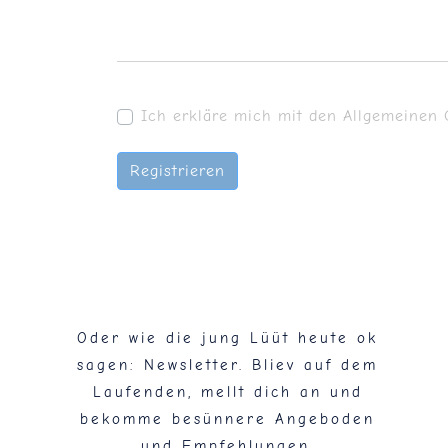
Ich erkläre mich mit den Allgemeinen 
Registrieren
Flaschenpost!
Oder wie die jung Lüüt heute ok
sagen: Newsletter. Bliev auf dem
Laufenden, mellt dich an und
bekomme besünnere Angeboden
und Empfehlungen.