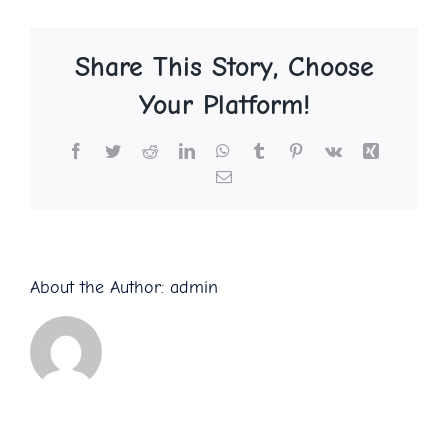
Volumen
Share This Story, Choose
Your Platform!
Facebook
Twitter
Reddit
LinkedIn
WhatsApp
Tumblr
Pinterest
Vk
Xing
Email
About the Author:
admin