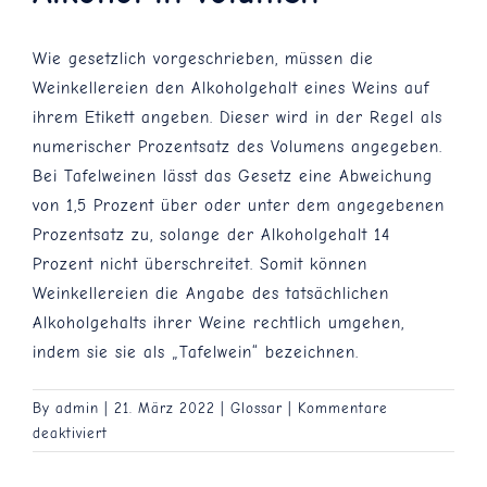
Blog
Wie gesetzlich vorgeschrieben, müssen die
Weinkellereien den Alkoholgehalt eines Weins auf
ihrem Etikett angeben. Dieser wird in der Regel als
Kontakt
numerischer Prozentsatz des Volumens angegeben.
Bei Tafelweinen lässt das Gesetz eine Abweichung
von 1,5 Prozent über oder unter dem angegebenen
Prozentsatz zu, solange der Alkoholgehalt 14
Prozent nicht überschreitet. Somit können
Weinkellereien die Angabe des tatsächlichen
Alkoholgehalts ihrer Weine rechtlich umgehen,
indem sie sie als „Tafelwein“ bezeichnen.
By
admin
|
21. März 2022
|
Glossar
|
Kommentare
für
deaktiviert
Alkohol
in