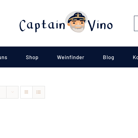
S
fo
uns
Shop
Weinfinder
Blog
K