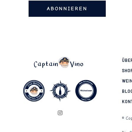
ABONNIEREN
ÜBE
SHO
WEI
BLO
KON
© Cop