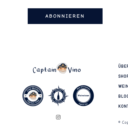
ABONNIEREN
ÜBE
SHO
WEI
BLO
KON
© Cop