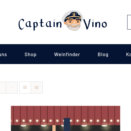
S
fo
uns
Shop
Weinfinder
Blog
K