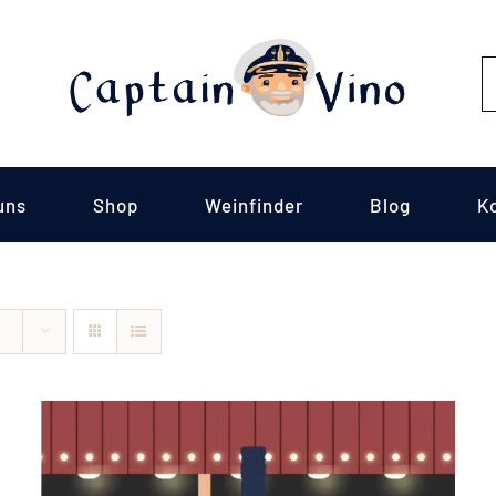
S
fo
uns
Shop
Weinfinder
Blog
K