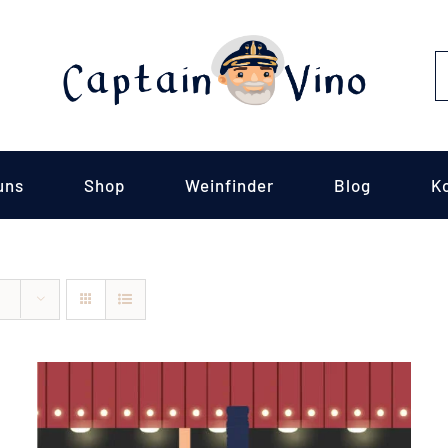
S
fo
uns
Shop
Weinfinder
Blog
K