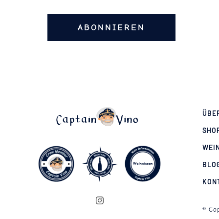
ABONNIEREN
ÜBE
SHO
WEI
BLO
KON
© Cop