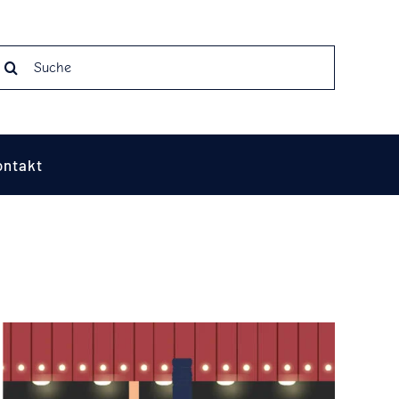
earch
r:
ontakt