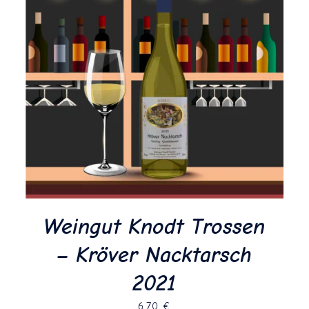
Weingut Knodt Trossen
– Kröver Nacktarsch
2021
6,70
€