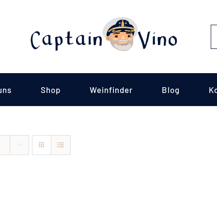
S
fo
uns
Shop
Weinfinder
Blog
K