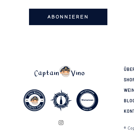
ABONNIEREN
ÜBE
SHO
WEI
BLO
KON
© Cop