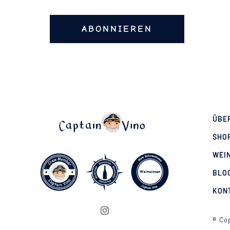
ABONNIEREN
ÜBE
SHO
WEI
BLO
KON
© Cop