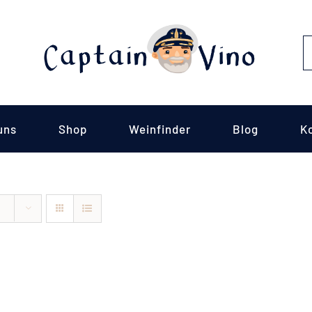
S
fo
uns
Shop
Weinfinder
Blog
K